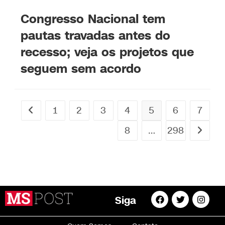
Congresso Nacional tem
pautas travadas antes do
recesso; veja os projetos que
seguem sem acordo
1
2
3
4
5
6
7
8
…
298
Siga