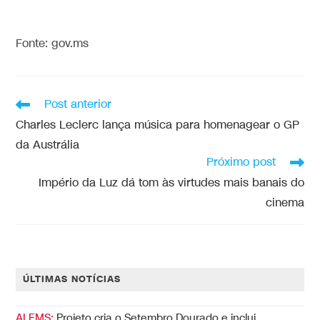
Fonte: gov.ms
Post anterior
Charles Leclerc lança música para homenagear o GP
da Austrália
Próximo post
Império da Luz dá tom às virtudes mais banais do
cinema
ÚLTIMAS NOTÍCIAS
ALEMS:
Projeto cria o Setembro Dourado e inclui