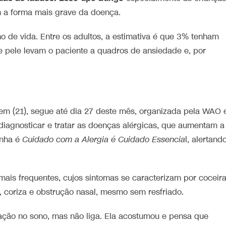
 a forma mais grave da doença.
de vida. Entre os adultos, a estimativa é que 3% tenham
de pele levam o paciente a quadros de ansiedade e, por
 (21), segue até dia 27 deste mês, organizada pela WAO e
, diagnosticar e tratar as doenças alérgicas, que aumentam a
anha é
Cuidado com a Alergia é Cuidado Essencia
l, alertand
mais frequentes, cujos sintomas se caracterizam por coceir
s, coriza e obstrução nasal, mesmo sem resfriado.
ção no sono, mas não liga. Ela acostumou e pensa que