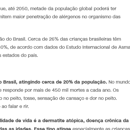
ue, até 2050, metade da população global poderá ter
rmitem maior penetração de alérgenos no organismo das
o do Brasil. Cerca de 26% das crianças brasileiras têm
a 30%, de acordo com dados do Estudo Internacional de Asm
s estados do país.
o Brasil, atingindo cerca de 20% da população.
No mundo
 e responde por mais de 450 mil mortes a cada ano. Os
o no peito, tosse, sensação de cansaço e dor no peito.
o falar e rir.
lidade de vida é a dermatite atópica, doença crônica da
das as idades. Esse tipo atinge
especialmente as crianças