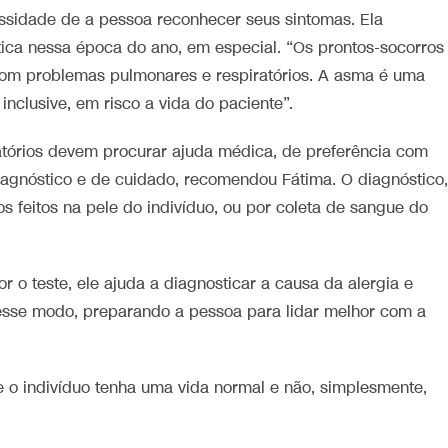
ssidade de a pessoa reconhecer seus sintomas. Ela
ica nessa época do ano, em especial. “Os prontos-socorros
 com problemas pulmonares e respiratórios. A asma é uma
nclusive, em risco a vida do paciente”.
atórios devem procurar ajuda médica, de preferência com
diagnóstico e de cuidado, recomendou Fátima. O diagnóstico,
os feitos na pele do indivíduo, ou por coleta de sangue do
r o teste, ele ajuda a diagnosticar a causa da alergia e
esse modo, preparando a pessoa para lidar melhor com a
ue o indivíduo tenha uma vida normal e não, simplesmente,