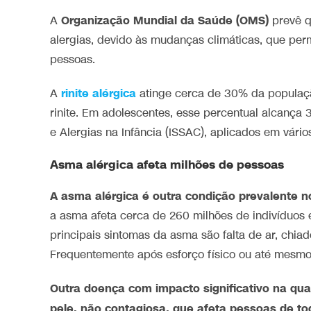
Organização Mundial da Saúde (OMS)
A
prevê q
alergias, devido às mudanças climáticas, que pe
pessoas.
rinite alérgica
A
atinge cerca de 30% da populaçã
rinite. Em adolescentes, esse percentual alcanç
e Alergias na Infância (ISSAC), aplicados em vário
Asma alérgica afeta milhões de pessoas
A asma alérgica é outra condição prevalente n
a asma afeta cerca de 260 milhões de indivíduos
principais sintomas da asma são falta de ar, chiad
Frequentemente após esforço físico ou até mesmo a
Outra doença com impacto significativo na qua
pele, não contagiosa, que afeta pessoas de to