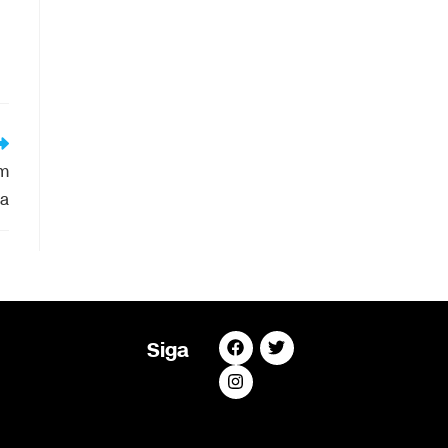
am
da
Siga