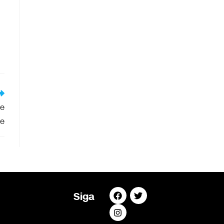
ue
de
Siga