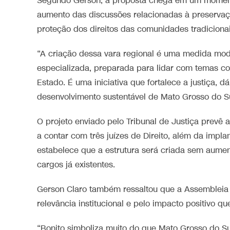
Segundo Gerson, a proposta chega em um momento
aumento das discussões relacionadas à preservaçã
proteção dos direitos das comunidades tradicionai
“A criação dessa vara regional é uma medida mod
especializada, preparada para lidar com temas c
Estado. É uma iniciativa que fortalece a justiça, d
desenvolvimento sustentável de Mato Grosso do Su
O projeto enviado pelo Tribunal de Justiça prevê
a contar com três juízes de Direito, além da imp
estabelece que a estrutura será criada sem aume
cargos já existentes.
Gerson Claro também ressaltou que a Assembleia L
relevância institucional e pelo impacto positivo q
“Bonito simboliza muito do que Mato Grosso do Su