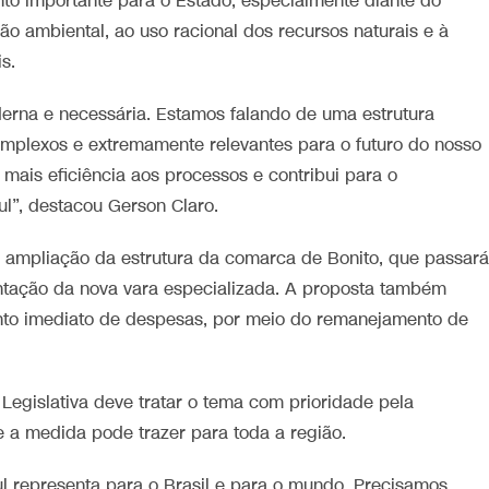
 importante para o Estado, especialmente diante do
o ambiental, ao uso racional dos recursos naturais e à
s.
erna e necessária. Estamos falando de uma estrutura
omplexos e extremamente relevantes para o futuro do nosso
á mais eficiência aos processos e contribui para o
l”, destacou Gerson Claro.
 a ampliação da estrutura da comarca de Bonito, que passará
lantação da nova vara especializada. A proposta também
nto imediato de despesas, por meio do remanejamento de
egislativa deve tratar o tema com prioridade pela
ue a medida pode trazer para toda a região.
l representa para o Brasil e para o mundo. Precisamos