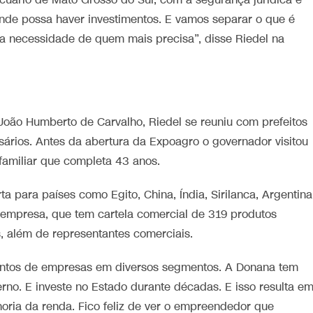
cuário de Mato Grosso do Sul, com a segurança jurídica e
nde possa haver investimentos. E vamos separar o que é
, a necessidade de quem mais precisa”, disse Riedel na
João Humberto de Carvalho, Riedel se reuniu com prefeitos
sários. Antes da abertura da Expoagro o governador visitou
familiar que completa 43 anos.
a para países como Egito, China, Índia, Sirilanca, Argentina
 A empresa, que tem cartela comercial de 319 produtos
, além de representantes comerciais.
entos de empresas em diversos segmentos. A Donana tem
o. E investe no Estado durante décadas. E isso resulta e
oria da renda. Fico feliz de ver o empreendedor que