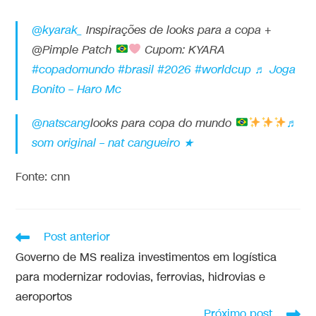
@kyarak_
Inspirações de looks para a copa +
@Pimple Patch
Cupom: KYARA
#copadomundo
#brasil
#2026
#worldcup
♬ Joga
Bonito – Haro Mc
@natscang
looks para copa do mundo
♬
som original – nat cangueiro ★
Fonte: cnn
Post anterior
Governo de MS realiza investimentos em logística
para modernizar rodovias, ferrovias, hidrovias e
aeroportos
Próximo post