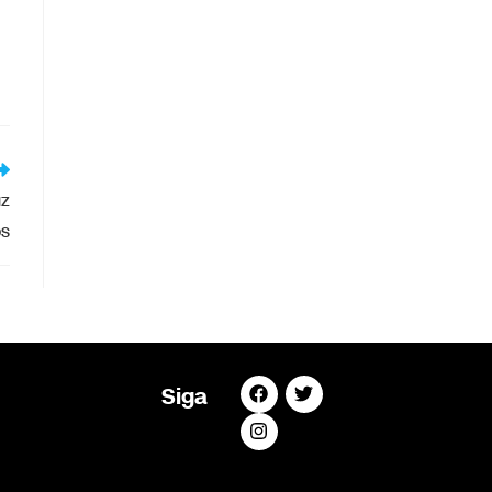
uz
os
Siga