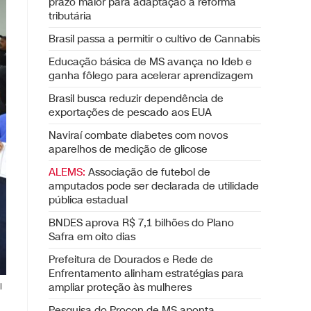
prazo maior para adaptação à reforma
tributária
Brasil passa a permitir o cultivo de Cannabis
Educação básica de MS avança no Ideb e
ganha fôlego para acelerar aprendizagem
Brasil busca reduzir dependência de
exportações de pescado aos EUA
Naviraí combate diabetes com novos
aparelhos de medição de glicose
ALEMS:
Associação de futebol de
amputados pode ser declarada de utilidade
pública estadual
BNDES aprova R$ 7,1 bilhões do Plano
Safra em oito dias
Prefeitura de Dourados e Rede de
Enfrentamento alinham estratégias para
ampliar proteção às mulheres
l
Pesquisa do Procon de MS aponta