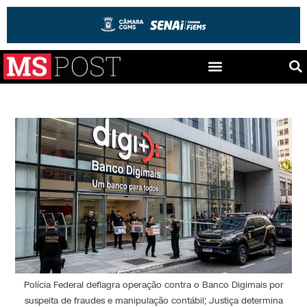
Polícia Federal deflagra operação contra o Banco Digimais por
suspeita de fraudes e manipulação contábil; Justiça determina