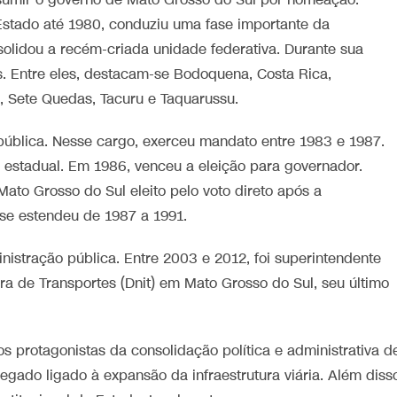
sumir o governo de Mato Grosso do Sul por nomeação.
Estado até 1980, conduziu uma fase importante da
solidou a recém-criada unidade federativa. Durante sua
s. Entre eles, destacam-se Bodoquena, Costa Rica,
ia, Sete Quedas, Tacuru e Taquarussu.
epública. Nesse cargo, exerceu mandato entre 1983 e 1987.
 estadual. Em 1986, venceu a eleição para governador.
ato Grosso do Sul eleito pelo voto direto após a
se estendeu de 1987 a 1991.
nistração pública. Entre 2003 e 2012, foi superintendente
ra de Transportes (Dnit) em Mato Grosso do Sul, seu último
protagonistas da consolidação política e administrativa d
egado ligado à expansão da infraestrutura viária. Além diss