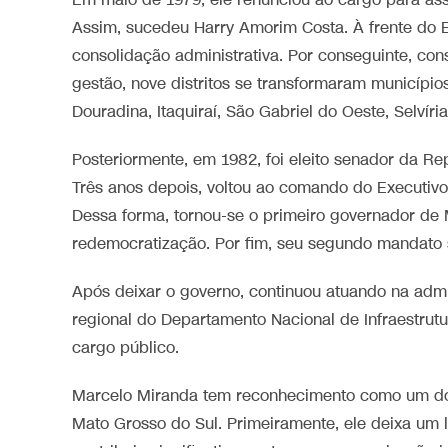
Em maio de 1979, ele renunciou ao cargo para as
Assim, sucedeu Harry Amorim Costa. À frente do 
consolidação administrativa. Por conseguinte, con
gestão, nove distritos se transformaram município
Douradina, Itaquiraí, São Gabriel do Oeste, Selvír
Posteriormente, em 1982, foi eleito senador da R
Três anos depois, voltou ao comando do Executivo
Dessa forma, tornou-se o primeiro governador de M
redemocratização. Por fim, seu segundo mandato 
Após deixar o governo, continuou atuando na admi
regional do Departamento Nacional de Infraestrutu
cargo público.
Marcelo Miranda tem reconhecimento como um dos 
Mato Grosso do Sul. Primeiramente, ele deixa um l