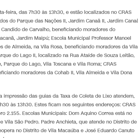
a-feira, das 7h30 às 13h30, e estão localizados no CRAS
dos do Parque das Nações II, Jardim Canaã II, Jardim Cana
ua Candido de Carvalho, beneficiando moradores do
racanã, Jardim Maipú; Escola Municipal Professor Manoel
res de Almeida, na Vila Rosa, beneficiando moradores da Vila
que do Lago II, localizado na Rua Ataíde de Souza Leitão,
, Parque do Lago, Vila Toscana e Vila Roma; CRAS
neficiando moradores da Cohab II, Vila Almeida e Vila Dona
ra impressão das guias da Taxa de Coleta de Lixo atendem,
 7h30 às 13h30. Estes ficam nos seguintes endereços: CRAS
ero 2.155. Escolas Municipais: Dom Aquino Correa está no
de Vila São Pedro. Padre Anchieta, que atende no Distrito de
ueopera no Distrito de Vila Macaúba e José Eduardo Canuto