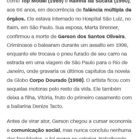
Top Model (1989)
Rainha da Sucata (1990)
como
e
,
falência múltipla de
aos 66 anos, em decorrência de
órgãos.
Ele estava internado no Hospital São Luiz, no
Itaim, em São Paulo. Sua esposa, Marta Brenner,
Gerson dos Santos Oliveira
confirmou a morte de
.
Criminosos o balearam durante um assalto em 1998,
enquanto ele trocava o pneu furado de seu carro na
estrada em uma viagem de São Paulo para o Rio de
Janeiro, onde gravaria os últimos capítulos da novela
Corpo Dourado (1998)
da Globo
. O artista ficou com
sequelas motoras pelo resto da vida. Ele também
deixa a filha, Vitória, fruto do primeiro casamento com
a bailarina Denize Tacto.
Antes de virar ator, Gerson chegou a cursar economia
comunicação social
e
, mas nunca concluiu nenhuma