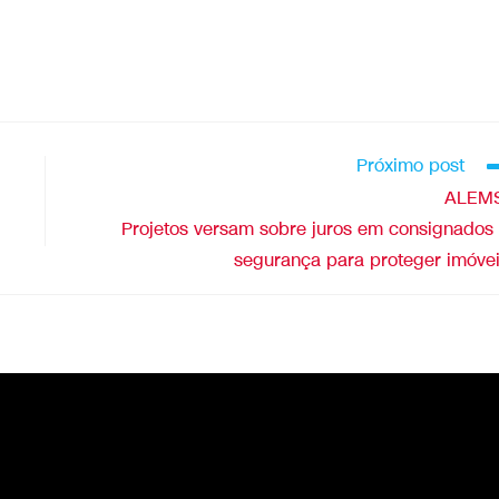
Próximo post
ALEMS
Projetos versam sobre juros em consignados
segurança para proteger imóve