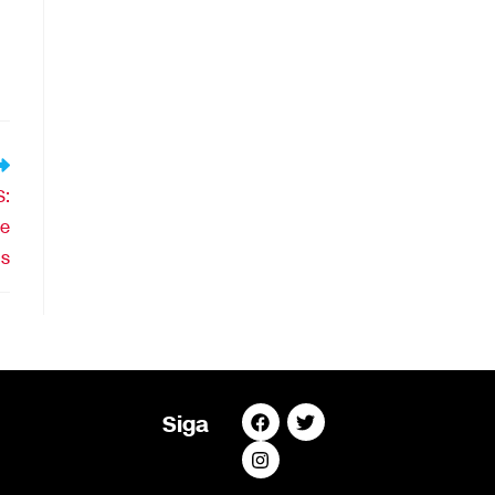
:
 e
is
Siga