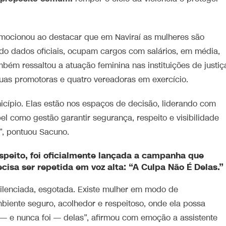
emocionou ao destacar que em Naviraí as mulheres são
ndo dados oficiais, ocupam cargos com salários, em média,
mbém ressaltou a atuação feminina nas instituições de justiç
uas promotoras e quatro vereadoras em exercício.
cípio. Elas estão nos espaços de decisão, liderando com
el como gestão garantir segurança, respeito e visibilidade
”, pontuou Sacuno.
peito, foi oficialmente lançada a campanha que
sa ser repetida em voz alta: “A Culpa Não É Delas.”
silenciada, esgotada. Existe mulher em modo de
biente seguro, acolhedor e respeitoso, onde ela possa
 — e nunca foi — delas”, afirmou com emoção a assistente