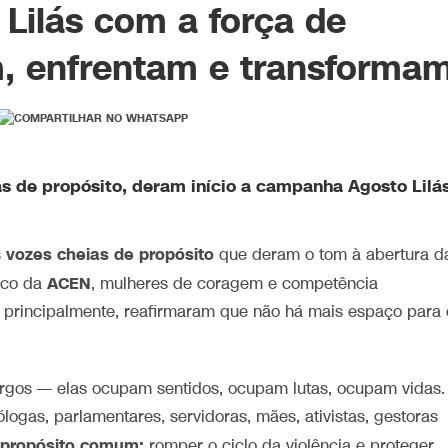
o Lilás com a força de
, enfrentam e transforma
s de propósito, deram início a campanha Agosto Lilá
vozes cheias de propósito
s
que deram o tom à abertura d
ACEN
lco da
, mulheres de coragem e competência
, principalmente, reafirmaram que não há mais espaço para 
rgos — elas ocupam sentidos, ocupam lutas, ocupam vidas.
logas, parlamentares, servidoras, mães, ativistas, gestoras
propósito comum:
romper o ciclo da violência e proteger