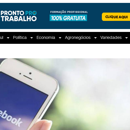
ul
Política
Economia
Agronegócios
Variedades