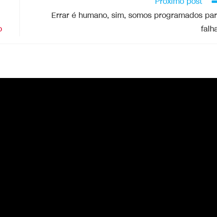
Próximo post
Errar é humano, sim, somos programados pa
ão
falh