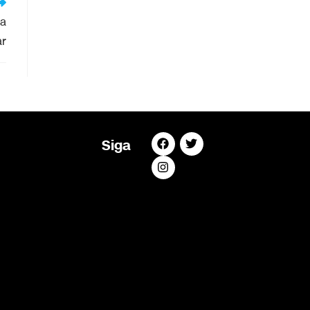
ra
ar
Siga