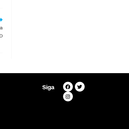
oa
CD
Siga