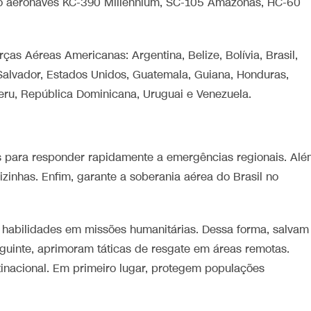
o aeronaves KC-390 Millennium, SC-105 Amazonas, HC-60
as Aéreas Americanas: Argentina, Belize, Bolívia, Brasil,
 Salvador, Estados Unidos, Guatemala, Guiana, Honduras,
eru, República Dominicana, Uruguai e Venezuela.
es para responder rapidamente a emergências regionais. Al
izinhas. Enfim, garante a soberania aérea do Brasil no
habilidades em missões humanitárias. Dessa forma, salvam
eguinte, aprimoram táticas de resgate em áreas remotas.
nacional. Em primeiro lugar, protegem populações