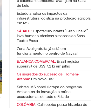
e calendário ambiental avançam na Casa
de Leis
Estudo analisa os impactos da
infraestrutura logística na produção agrícola
em MS
SÁBADO:
Espetáculo infantil “Gran Finalle”
leva humor e técnicas circenses ao Sesc
Teatro Prosa
Zona Azul gratuita já está em
funcionamento no centro de Naviraí
BALANÇA COMERCIAL:
Brasil registra
superávit de US$ 7,1 bi em julho
Os segredos do sucesso de ‘Homem-
Aranha:
Um Novo Dia’
Sebrae-MS conclui etapa do programa
Ambientes de Inovação e reúne
ecossistemas de todo o Estado
r
COLÔMBIA:
Cali recebe posse histórica de