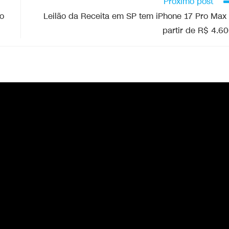
Próximo post
o
Leilão da Receita em SP tem iPhone 17 Pro Max
partir de R$ 4.6