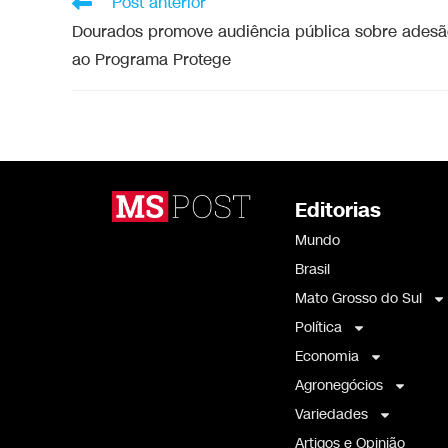
Post anterior
Dourados promove audiência pública sobre adesã
ao Programa Protege
Editorias
Mundo
Brasil
Mato Grosso do Sul
Política
Economia
Agronegócios
Variedades
Artigos e Opinião