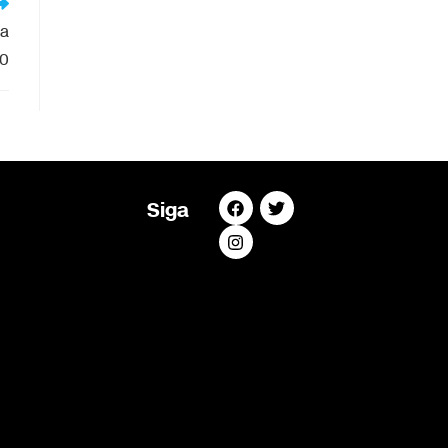
 a
00
Siga