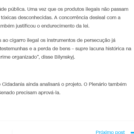
aúde pública. Uma vez que os produtos ilegais não passam
s tóxicas desconhecidas. A concorrência desleal com a
ambém justificou o endurecimento da lei.
s ao cigarro ilegal os instrumentos de persecução já
 testemunhas e a perda de bens – supre lacuna histórica na
crime organizado”, disse Bilynskyj.
e Cidadania ainda analisará o projeto. O Plenário também
 Senado precisam aprová-la.
Próximo post