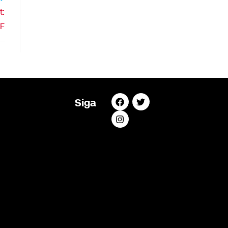
t:
TF
Siga