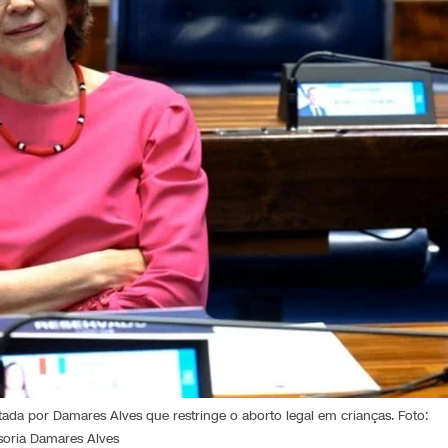
tada por Damares Alves que restringe o aborto legal em crianças. Foto:
soria Damares Alves