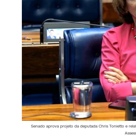
Senado aprova projeto da deputada Chris Tonietto e rela
Asses