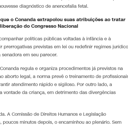
houvesse diagnóstico de anencefalia fetal.
que o Conanda extrapolou suas atribuições ao tratar
liberação do Congresso Nacional
companhar políticas públicas voltadas à infância e à
ir prerrogativas previstas em lei ou redefinir regimes jurídic
a senadora em seu parecer.
onanda regula e organiza procedimentos já previstos na
 ao aborto legal, a norma prevê o treinamento de profissionai
rantir atendimento rápido e sigiloso. Por outro lado, a
a vontade da criança, em detrimento das divergências
da. A Comissão de Direitos Humanos e Legislação
e e, poucos minutos depois, o encaminhou ao plenário. Sem