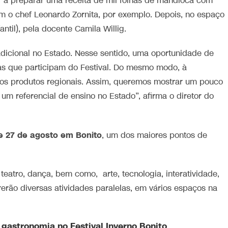
r a preparar uma receita de mil folhas de mandioca com
m o chef Leonardo Zornita, por exemplo. Depois, no espaço
ntil), pela docente Camila Willig.
dicional no Estado. Nesse sentido, uma oportunidade de
tas que participam do Festival. Do mesmo modo, à
os produtos regionais. Assim, queremos mostrar um pouco
m referencial de ensino no Estado”, afirma o diretor do
 e 27 de agosto em Bonito
, um dos maiores pontos de
eatro, dança, bem como, arte, tecnologia, interatividade,
rerão diversas atividades paralelas, em vários espaços na
gastronomia no Festival Inverno Bonito