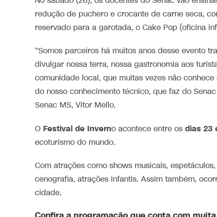
No sábado (26), os docentes do Senac vão ensina
redução de puchero e crocante de carne seca, co
reservado para a garotada, o Cake Pop (oficina infa
“Somos parceiros há muitos anos desse evento tra
divulgar nossa terra, nossa gastronomia aos turis
comunidade local, que muitas vezes não conhece 
do nosso conhecimento técnico, que faz do Senac u
Senac MS, Vitor Mello.
Festival de Invern
dias 23
O
o acontece entre os
ecoturismo do mundo.
Com atrações como shows musicais, espetáculos, t
cenografia, atrações infantis. Assim também, ocor
cidade.
Confira a programação que conta com muita 