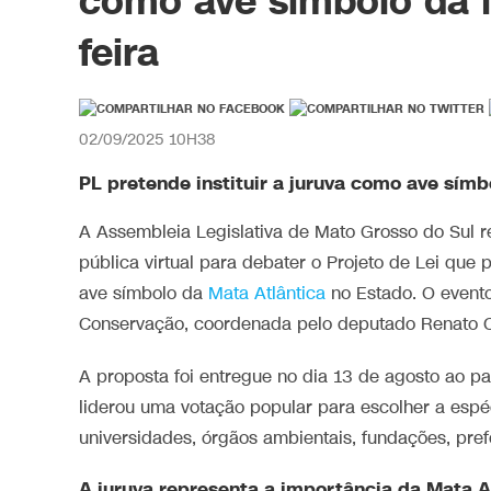
como ave símbolo da M
feira
02/09/2025 10H38
PL pretende instituir a juruva como ave sím
A Assembleia Legislativa de Mato Grosso do Sul rea
pública virtual para debater o Projeto de Lei que p
ave símbolo da
Mata Atlântica
no Estado. O evento
Conservação, coordenada pelo deputado Renato C
A proposta foi entregue no dia 13 de agosto ao p
liderou uma votação popular para escolher a espé
universidades, órgãos ambientais, fundações, prefe
A juruva representa a importância da Mata A