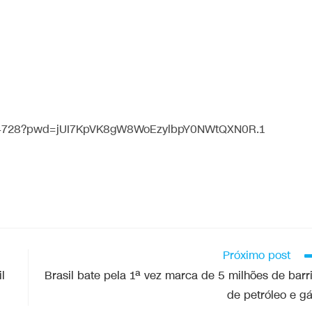
7754728?pwd=jUI7KpVK8gW8WoEzylbpY0NWtQXN0R.1
Próximo post
l
Brasil bate pela 1ª vez marca de 5 milhões de barr
de petróleo e g