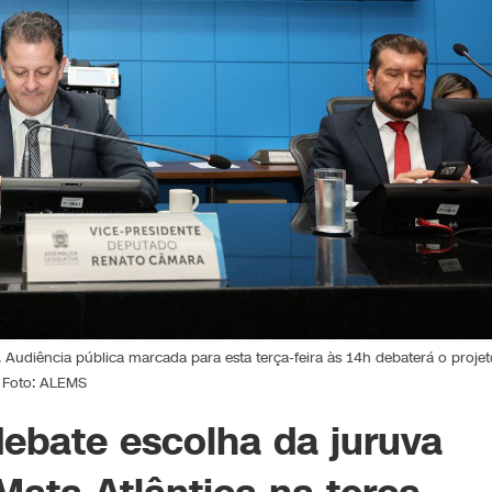
 Audiência pública marcada para esta terça-feira às 14h debaterá o projet
Foto: ALEMS
ebate escolha da juruva