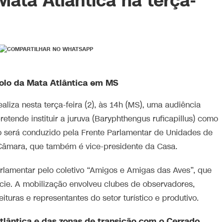
ata Atlântica na terça-
bolo da Mata Atlântica em MS
liza nesta terça-feira (2), às 14h (MS), uma audiência
retende instituir a juruva (Baryphthengus ruficapillus) como
 será conduzido pela Frente Parlamentar de Unidades de
âmara, que também é vice-presidente da Casa.
arlamentar pelo coletivo “Amigos e Amigas das Aves”, que
cie. A mobilização envolveu clubes de observadores,
ituras e representantes do setor turístico e produtivo.
tlântica e das zonas de transição com o Cerrado