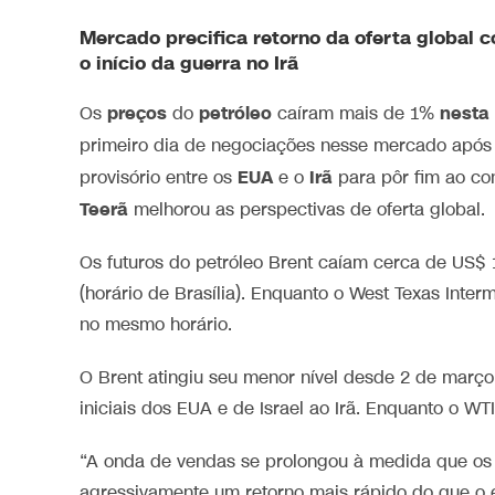
Mercado precifica retorno da oferta global c
o início da
guerra
no
Irã
preços
petróleo
nesta 
Os
do
caíram mais de 1%
primeiro dia de negociações nesse mercado após 
EUA
Irã
provisório entre os
e o
para pôr fim ao conf
Teerã
melhorou as perspectivas de oferta global.
Os futuros do petróleo Brent caíam cerca de US$ 1
(horário de Brasília). Enquanto o West Texas Inte
no mesmo horário.
O Brent atingiu seu menor nível desde 2 de março
iniciais dos EUA e de Israel ao Irã. Enquanto o W
“A onda de vendas se prolongou à medida que os 
agressivamente um retorno mais rápido do que o 