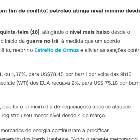
om fim de conflito;
petróleo
atinge
nível
mínimo desd
quinta-feira (18)
nível
mais
baixo
, atingindo o
desde o
guerra no Irã
o início da
, à medida que um acordo
Estreito de Ormuz
lito, reabrir o
e aliviar as sanções contr
, ou 1,37%, para US$78,45 por barril por volta das 9h15
rmediate (WTI) dos EUA recuava 2%, para US$ 75,18 por barri
, que foi o primeiro dia de negociações após os ataques
TI registrou seu menor nível desde 4 de março.
mercados de energia continuaram a precificar
esperado dos barris iranianos. “Após o recente memorando