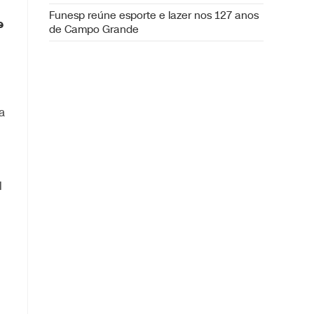
Funesp reúne esporte e lazer nos 127 anos
e
de Campo Grande
a
l