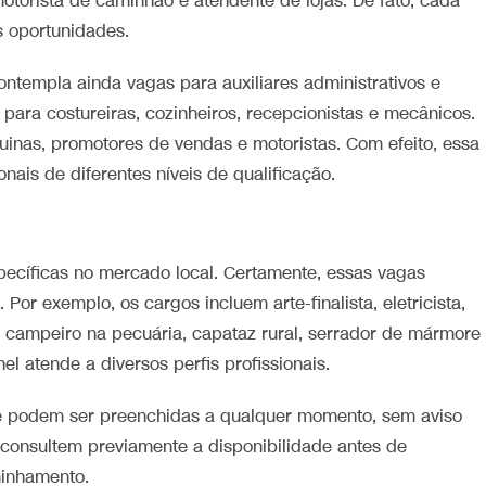
otorista de caminhão e atendente de lojas. De fato, cada
s oportunidades.
ontempla ainda vagas para auxiliares administrativos e
para costureiras, cozinheiros, recepcionistas e mecânicos.
uinas, promotores de vendas e motoristas. Com efeito, essa
nais de diferentes níveis de qualificação.
pecíficas no mercado local. Certamente, essas vagas
or exemplo, os cargos incluem arte-finalista, eletricista,
a campeiro na pecuária, capataz rural, serrador de mármore
el atende a diversos perfis profissionais.
 e podem ser preenchidas a qualquer momento, sem aviso
s consultem previamente a disponibilidade antes de
minhamento.