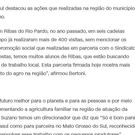
ul destacou as ações que realizadas na região do município
no.
m Ribas do Rio Pardo, no ano passado, em seis cadeias
mpo já realizaram mais de 400 visitas, sem mencionar os
 promoção social que realizadas em parceria com o Sindicat
restas, temos muitos alunos de Ribas, que estão buscando
e trabalho local. Esta parceria firmada hoje mostra mais
do agro na região”, afirmou Bertoni.
uturo melhor para o planeta e para as pessoas e por meio
omentando a agricultura familiar na região de atuação da
a Suzano temos um direcionador que diz que “Só é bom par
asul como para parceira no Mato Grosso do Sul, reconhecid
senvolver esse trabalho com os pequenos produtores”,