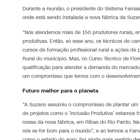
Durante a reunião, o presidente do Sistema Famas
onde está sendo instalada a nova fábrica da Suza
“Nós atendemos mais de 150 produtores rurais, e
produtivas. Então, só esse ano, os técnicos de ca
cursos de formação profissional rural e ações de
Rural do município. Mas, no Curso Técnico de Flo
qualificação para atender a demanda do mercado d
um compromisso que temos com o desenvolvimento 
Futuro melhor para o planeta
“A Suzano assumiu o compromisso de plantar um f
de projetos como o ‘Inclusão Produtiva’ estamos f
nossa da nova fábrica, em Ribas do Rio Pardo. N
nós se for bom para o mundo”, e ao termos a Fam
como o estado do agro, faz ainda mais sentido de