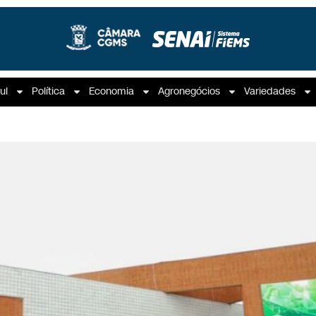
ul
Política
Economia
Agronegócios
Variedades