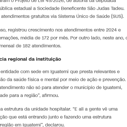
ram o Projeto de Lei 45/2026, de autoria da deputada
pública estadual a Sociedade Beneficente São Judas Tadeu.
 atendimentos gratuitos via Sistema Único de Saúde (SUS).
isso, registrou crescimento nos atendimentos entre 2024 e
rnações, média de 172 por mês. Por outro lado, neste ano, 
mensal de 182 atendimentos.
ia regional da instituição
 à entidade com sede em Iguatemi que presta relevantes e
ão da saúde física e mental por meio de ação e prevenção.
atendimento não só para atender o município de Iguatemi,
ade para a região”, afirmou.
 estrutura da unidade hospitalar. “E ali a gente vê uma
ação que está entrando junto e fazendo uma estrutura
 região em Iguatemi”, declarou.