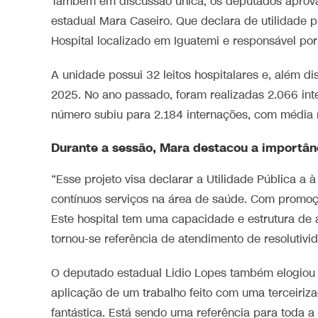
Também em discussão única, os deputados aprova
estadual Mara Caseiro. Que declara de utilidade 
Hospital localizado em Iguatemi e responsável por
A unidade possui 32 leitos hospitalares e, além d
2025. No ano passado, foram realizadas 2.066 inte
número subiu para 2.184 internações, com média 
Durante a sessão, Mara destacou a importânc
“Esse projeto visa declarar a Utilidade Pública a
contínuos serviços na área de saúde. Com promoç
Este hospital tem uma capacidade e estrutura de 
tornou-se referência de atendimento de resolutivid
O deputado estadual Lidio Lopes também elogiou a
aplicação de um trabalho feito com uma terceiriz
fantástica. Está sendo uma referência para toda a