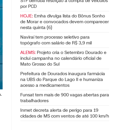
STF derruba restrição à compra de veículos
por PCD
HOJE:
Emha divulga lista do Bônus Sonho
de Morar e convocados devem comparecer
nesta quinta (6)
Naviraí tem processo seletivo para
topógrafo com salário de R$ 3,9 mil
ALEMS:
Projeto cria o Setembro Dourado e
inclui campanha no calendário oficial de
Mato Grosso do Sul
Prefeitura de Dourados inaugura farmácia
na UBS do Parque do Lago II e humaniza
acesso a medicamentos
.
Funsat tem mais de 900 vagas abertas para
trabalhadores
Inmet decreta alerta de perigo para 19
cidades de MS com ventos de até 100 km/h