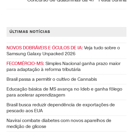
Concurso de Quadrilhas da 47ª Festa Junina
ÚLTIMAS NOTÍCIAS
NOVOS DOBRÁVEIS E ÓCULOS DE IA:
Veja tudo sobre o
Samsung Galaxy Unpacked 2026
FECOMÉRCIO-MS:
Simples Nacional ganha prazo maior
para adaptação à reforma tributária
Brasil passa a permitir o cultivo de Cannabis
Educação básica de MS avança no Ideb e ganha fôlego
para acelerar aprendizagem
Brasil busca reduzir dependência de exportações de
pescado aos EUA
Naviraí combate diabetes com novos aparelhos de
medição de glicose