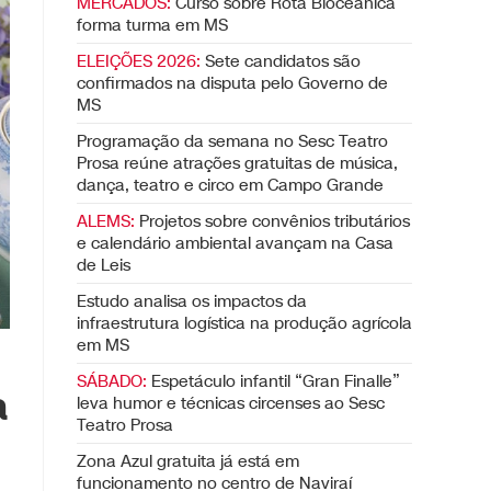
MERCADOS:
Curso sobre Rota Bioceânica
forma turma em MS
ELEIÇÕES 2026:
Sete candidatos são
confirmados na disputa pelo Governo de
MS
Programação da semana no Sesc Teatro
Prosa reúne atrações gratuitas de música,
dança, teatro e circo em Campo Grande
ALEMS:
Projetos sobre convênios tributários
e calendário ambiental avançam na Casa
de Leis
Estudo analisa os impactos da
infraestrutura logística na produção agrícola
em MS
SÁBADO:
Espetáculo infantil “Gran Finalle”
a
leva humor e técnicas circenses ao Sesc
Teatro Prosa
Zona Azul gratuita já está em
funcionamento no centro de Naviraí