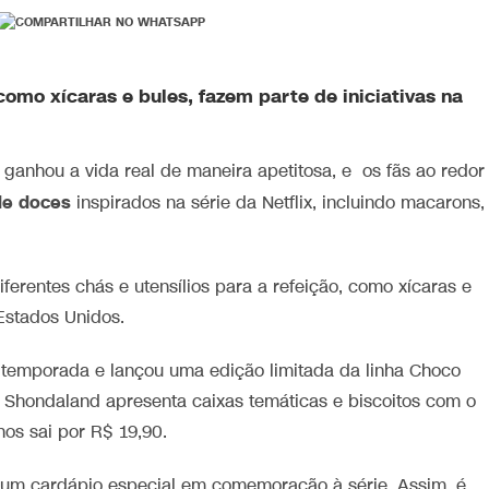
 como xícaras e bules, fazem parte de iniciativas na
e ganhou a vida real de maneira apetitosa, e os fãs ao redor
de doces
inspirados na série da Netflix, incluindo macarons,
ferentes chás e utensílios para a refeição, como xícaras e
 Estados Unidos.
 temporada e lançou uma edição limitada da linha Choco
a Shondaland apresenta caixas temáticas e biscoitos com o
os sai por R$ 19,90.
um cardápio especial em comemoração à série. Assim, é