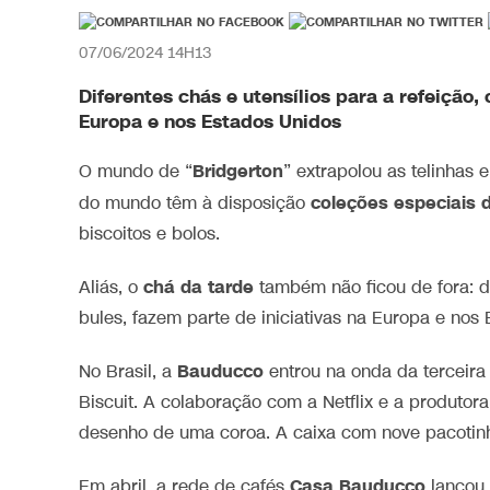
07/06/2024 14H13
Diferentes chás e utensílios para a refeição,
Europa e nos Estados Unidos
Bridgerton
O mundo de “
” extrapolou as telinhas 
coleções especiais 
do mundo têm à disposição
biscoitos e bolos.
chá da tarde
Aliás, o
também não ficou de fora: di
bules, fazem parte de iniciativas na Europa e nos
Bauducco
No Brasil, a
entrou na onda da terceira
Biscuit. A colaboração com a Netflix e a produtor
desenho de uma coroa. A caixa com nove pacotinh
Casa Bauducco
Em abril, a rede de cafés
lançou 