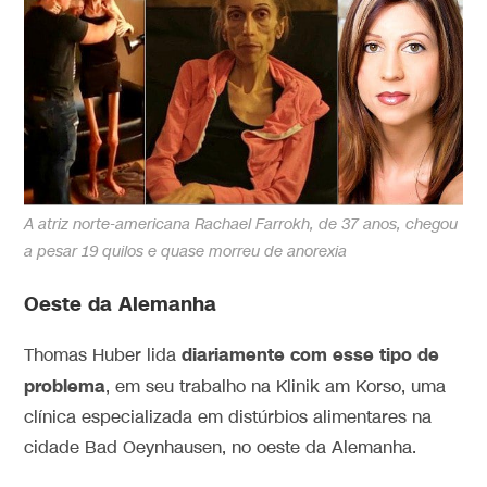
A atriz norte-americana Rachael Farrokh, de 37 anos, chegou
a pesar 19 quilos e quase morreu de anorexia
Oeste da Alemanha
diariamente com esse tipo de
Thomas Huber lida
problema
, em seu trabalho na Klinik am Korso, uma
clínica especializada em distúrbios alimentares na
cidade Bad Oeynhausen, no oeste da Alemanha.