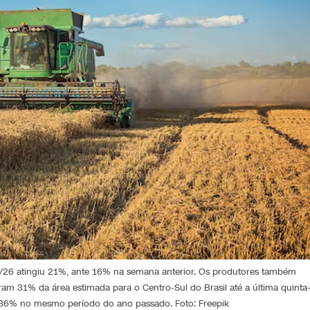
5/26 atingiu 21%, ante 16% na semana anterior. Os produtores também
am 31% da área estimada para o Centro-Sul do Brasil até a última quinta
e 36% no mesmo período do ano passado. Foto: Freepik