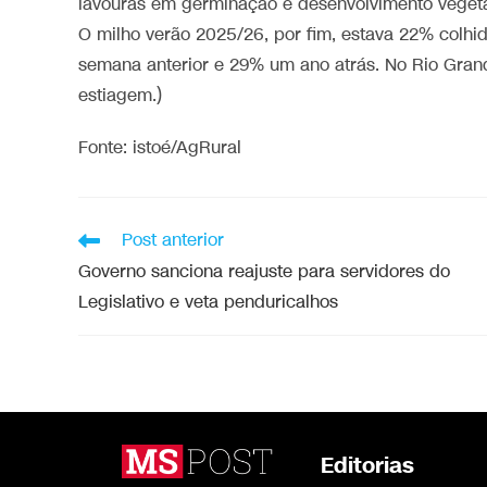
lavouras em germinação e desenvolvimento vegeta
O milho verão 2025/26, por fim, estava 22% colhid
semana anterior e 29% um ano atrás. No Rio Gran
estiagem.)
Fonte: istoé/AgRural
Post anterior
Governo sanciona reajuste para servidores do
Legislativo e veta penduricalhos
Editorias