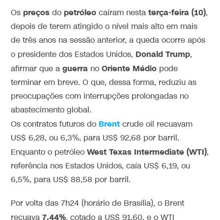
preços
petróleo
terça-feira (10)
Os
do
caíram nesta
,
depois de terem atingido o nível mais alto em mais
de três anos na sessão anterior, a queda ocorre após
Donald Trump
o presidente dos Estados Unidos,
,
guerra
Oriente Médio
afirmar que a
no
pode
terminar em breve. O que, dessa forma, reduziu as
preocupações com interrupções prolongadas no
abastecimento global.
Brent
Os contratos futuros do
crude oil recuavam
US$ 6,28, ou 6,3%, para US$ 92,68 por barril.
West Texas Intermediate (WTI)
Enquanto o petróleo
,
referência nos Estados Unidos, caía US$ 6,19, ou
6,5%, para US$ 88,58 por barril.
Por volta das 7h24 (horário de Brasília), o Brent
7,44%
recuava
, cotado a US$ 91,60, e o WTI