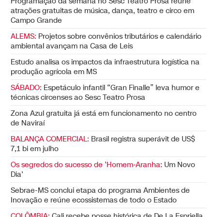
Programação da semana no Sesc Teatro Prosa reúne
atrações gratuitas de música, dança, teatro e circo em
Campo Grande
ALEMS:
Projetos sobre convênios tributários e calendário
ambiental avançam na Casa de Leis
Estudo analisa os impactos da infraestrutura logística na
produção agrícola em MS
SÁBADO:
Espetáculo infantil “Gran Finalle” leva humor e
técnicas circenses ao Sesc Teatro Prosa
Zona Azul gratuita já está em funcionamento no centro
de Naviraí
BALANÇA COMERCIAL:
Brasil registra superávit de US$
7,1 bi em julho
Os segredos do sucesso de ‘Homem-Aranha:
Um Novo
Dia’
Sebrae-MS conclui etapa do programa Ambientes de
Inovação e reúne ecossistemas de todo o Estado
COLÔMBIA:
Cali recebe posse histórica de De La Espriella