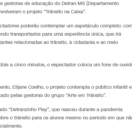
os gestoras de educação do Detran-MS (Departamento
volveram o projeto “Trânsito na Caixa”.
pectadores poderão contemplar um espetáculo completo: co
endo transportados para uma experiência única, que irá
tantes relacionadas ao trânsito, à cidadania e ao meio
ois a cinco minutos, o espectador coloca um fone de ouvid
o, Elijane Coelho, o projeto contempla o público infantil e
ado pelas gestoras do grupo “Arte em Trânsito”.
do “Detranzinho Play”, que nasceu durante a pandemia
obre o trânsito para os alunos mesmo no período em que nã
ncialmente.