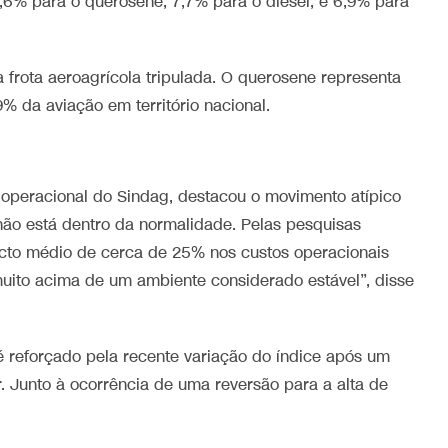
,6% para o querosene; 7,7% para o diesel; e 6,9% para
frota aeroagrícola tripulada. O querosene representa
% da aviação em território nacional.
r operacional do Sindag, destacou o movimento atípico
 não está dentro da normalidade. Pelas pesquisas
acto médio de cerca de 25% nos custos operacionais
muito acima de um ambiente considerado estável”, disse
reforçado pela recente variação do índice após um
. Junto à ocorrência de uma reversão para a alta de