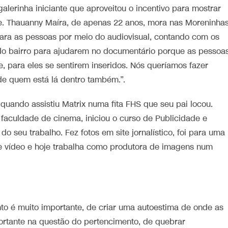
galerinha iniciante que aproveitou o incentivo para mostrar
ade. Thauanny Maíra, de apenas 22 anos, mora nas Moreninhas
para as pessoas por meio do audiovisual, contando com os
do bairro para ajudarem no documentário porque as pessoa
e, para eles se sentirem inseridos. Nós queríamos fazer
de quem está lá dentro também.”.
uando assistiu Matrix numa fita FHS que seu pai locou.
culdade de cinema, iniciou o curso de Publicidade e
 seu trabalho. Fez fotos em site jornalístico, foi para uma
e vídeo e hoje trabalha como produtora de imagens num
nto é muito importante, de criar uma autoestima de onde as
ortante na questão do pertencimento, de quebrar