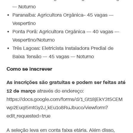
— Noturno
Paranaíba: Agricultora Orgânica– 45 vagas —
Vespertino
Ponta Porã: Agricultora Orgânica — 40 vagas —
Vespertino/Noturno
Três Lagoas: Eletricista Instaladora Predial de
Baixa Tensão — 45 vagas — Noturno
Como se inscrever
As inscrições são gratuitas e podem ser feitas até
12 de março
através do endereço:
https://docs.google.com/forms/d/1_Gt18jEkY3t5CEM
wp2EuqI5mtGy2J_kEu1o8RuJbuco/viewform?
edit_requested=true
A seleção leva em conta faixa etária. Além disso,