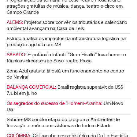
Programação da semana no Sesc Teatro Prosa reúne
atrações gratuitas de música, dança, teatro e circo em
Campo Grande
ALEMS:
Projetos sobre convênios tributários e calendário
ambiental avançam na Casa de Leis
Estudo analisa os impactos da infraestrutura logística na
produção agrícola em MS
SÁBADO:
Espetáculo infantil “Gran Finalle” leva humor e
técnicas circenses ao Sesc Teatro Prosa
Zona Azul gratuita já está em funcionamento no centro
de Naviraí
BALANÇA COMERCIAL:
Brasil registra superávit de US$
7,1 bi em julho
Os segredos do sucesso de ‘Homem-Aranha:
Um Novo
Dia’
Sebrae-MS conclui etapa do programa Ambientes de
Inovação e reúne ecossistemas de todo o Estado
COLÔMBIA:
Cali recebe posse histórica de De La Espriella