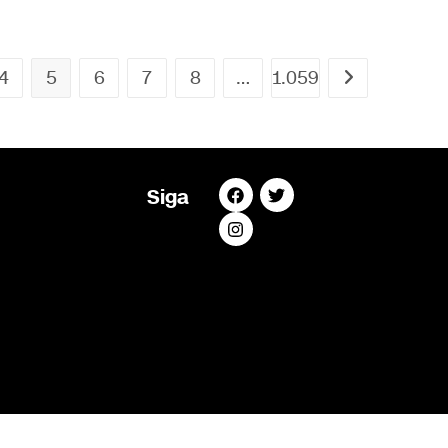
4
5
6
7
8
…
1.059
Siga