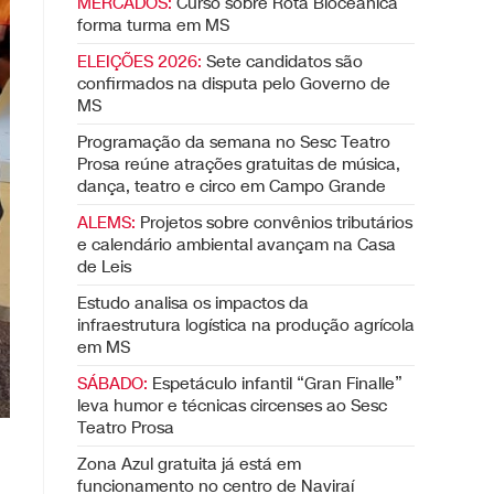
MERCADOS:
Curso sobre Rota Bioceânica
forma turma em MS
ELEIÇÕES 2026:
Sete candidatos são
confirmados na disputa pelo Governo de
MS
Programação da semana no Sesc Teatro
Prosa reúne atrações gratuitas de música,
dança, teatro e circo em Campo Grande
ALEMS:
Projetos sobre convênios tributários
e calendário ambiental avançam na Casa
de Leis
Estudo analisa os impactos da
infraestrutura logística na produção agrícola
em MS
SÁBADO:
Espetáculo infantil “Gran Finalle”
leva humor e técnicas circenses ao Sesc
Teatro Prosa
Zona Azul gratuita já está em
funcionamento no centro de Naviraí