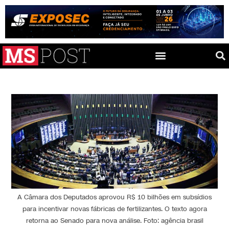
A Câmara dos Deputados aprovou R$ 10 bilhões em subsídios
para incentivar novas fábricas de fertilizantes. O texto agora
retorna ao Senado para nova análise. Foto: agência brasil