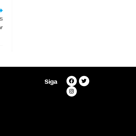
MS
ar
Siga