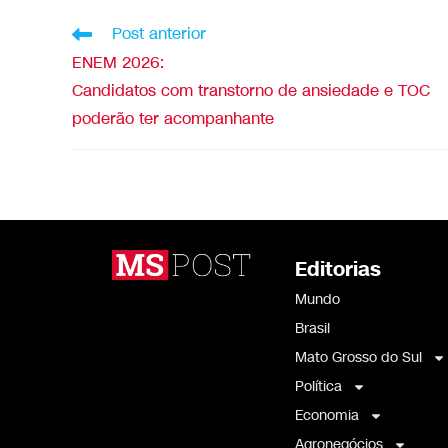
Post anterior
ENEM 2026:
Candidatos com transtorno de ansiedade e TOC
poderão ter acompanhante
Editorias
Mundo
Brasil
Mato Grosso do Sul
Política
Economia
Agronegócios