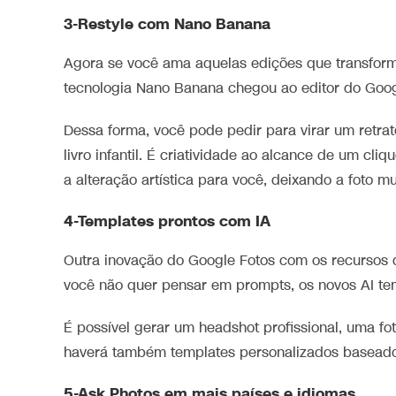
3-Restyle com Nano Banana
Agora se você ama aquelas edições que transform
tecnologia Nano Banana chegou ao editor do Googl
Dessa forma, você pode pedir para virar um retra
livro infantil. É criatividade ao alcance de um cl
a alteração artística para você, deixando a foto m
4-Templates prontos com IA
Outra inovação do Google Fotos com os recursos de
você não quer pensar em prompts, os novos AI te
É possível gerar um headshot profissional, uma fot
haverá também templates personalizados baseado
5-Ask Photos em mais países e idiomas