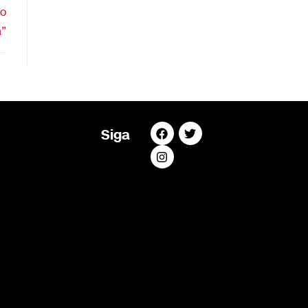
ão
a”
Siga