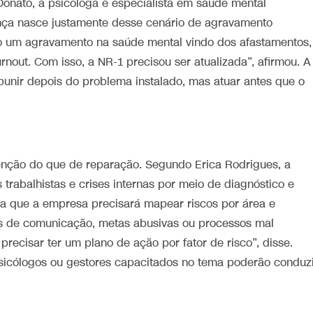
nato, a psicóloga e especialista em saúde mental
nça nasce justamente desse cenário de agravamento
o um agravamento na saúde mental vindo dos afastamentos,
nout. Com isso, a NR-1 precisou ser atualizada”, afirmou. A
punir depois do problema instalado, mas atuar antes que o
enção do que de reparação. Segundo Erica Rodrigues, a
 trabalhistas e crises internas por meio de diagnóstico e
ca que a empresa precisará mapear riscos por área e
as de comunicação, metas abusivas ou processos mal
precisar ter um plano de ação por fator de risco”, disse.
psicólogos ou gestores capacitados no tema poderão conduz