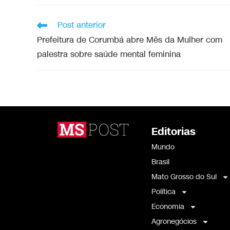
Post anterior
Prefeitura de Corumbá abre Mês da Mulher com
palestra sobre saúde mental feminina
Editorias
Mundo
Brasil
Mato Grosso do Sul
Política
Economia
Agronegócios