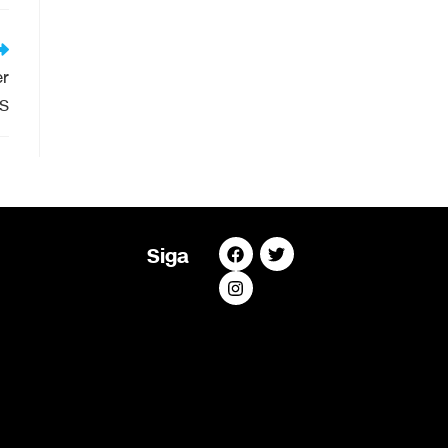
er
MS
Siga