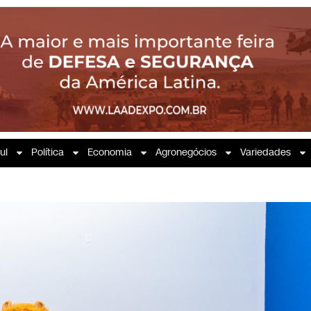
ul
Política
Economia
Agronegócios
Variedades