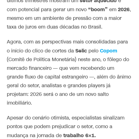
setor
aquecido
últimos trimestres mostram um
e
“boom”
2026
com potencial para gerar um novo
em
,
mesmo em um ambiente de pressão com a maior
taxa de juros em duas décadas no Brasil.
Agora, com as perspectivas mais consolidadas para
Selic
Copom
o início do clico de cortes da
pelo
(Comitê de Política Monetária) neste ano, o fôlego do
mercado financeiro — que vem recebendo um
grande fluxo de capital estrangeiro —, além do ânimo
geral do setor, analistas e grandes players já
projetam: 2026 será o ano de um novo salto
imobiliário.
Apesar do cenário otimista, especialistas sinalizam
pontos que podem prejudicar o setor, como a
trabalho 6×1.
mudança na jornada de