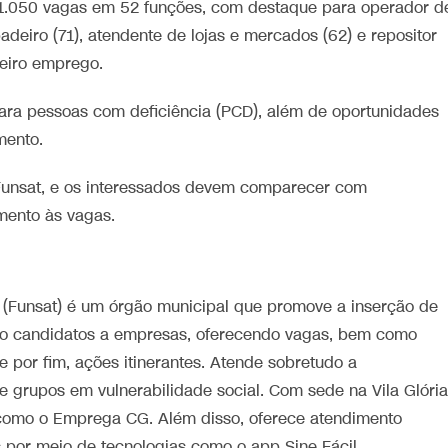
 1.050 vagas em 52 funções, com destaque para operador d
 padeiro (71), atendente de lojas e mercados (62) e repositor
meiro emprego.
para pessoas com deficiência (PCD), além de oportunidades
mento.
Funsat, e os interessados devem comparecer com
mento às vagas.
(Funsat) é um órgão municipal que promove a inserção de
do candidatos a empresas, oferecendo vagas, bem como
e por fim, ações itinerantes. Atende sobretudo a
 grupos em vulnerabilidade social. Com sede na Vila Glória
como o Emprega CG. Além disso, oferece atendimento
s por meio de tecnologias como o app Sine Fácil.