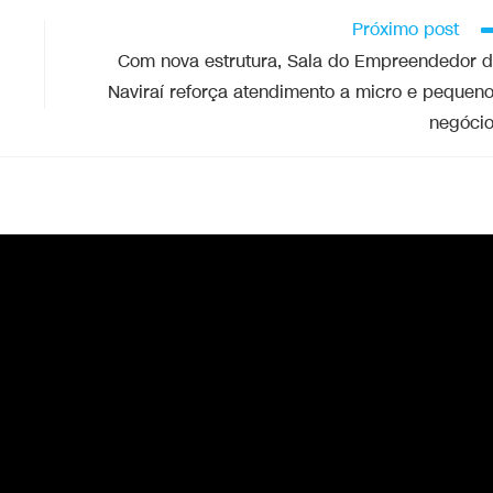
Próximo post
Com nova estrutura, Sala do Empreendedor 
Naviraí reforça atendimento a micro e pequen
negóci