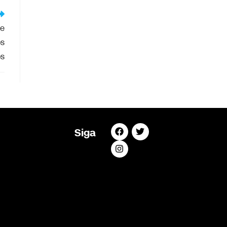
de
os
os
Siga