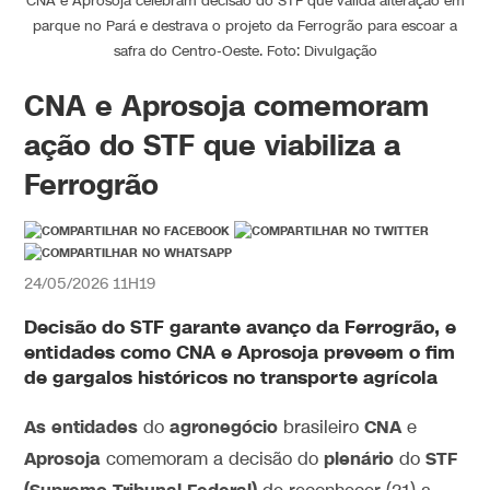
CNA e Aprosoja celebram decisão do STF que valida alteração em
parque no Pará e destrava o projeto da Ferrogrão para escoar a
safra do Centro-Oeste. Foto: Divulgação
CNA e Aprosoja comemoram
ação do STF que viabiliza a
Ferrogrão
24/05/2026 11H19
Decisão do
STF
garante avanço da
Ferrogrão
, e
entidades como
CNA
e
Aprosoja
preveem o fim
de gargalos históricos no transporte agrícola
As entidades
agronegócio
CNA
do
brasileiro
e
Aprosoja
plenário
STF
comemoram a decisão do
do