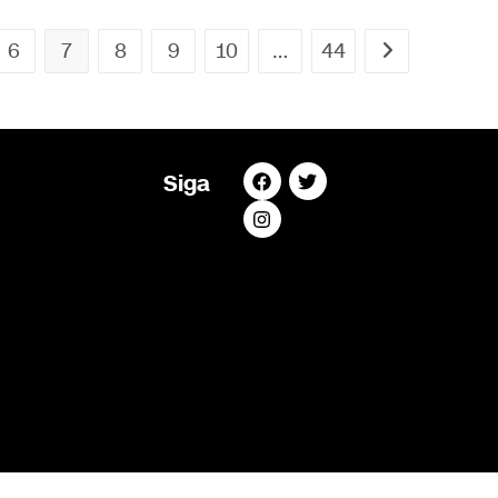
6
7
8
9
10
…
44
Siga