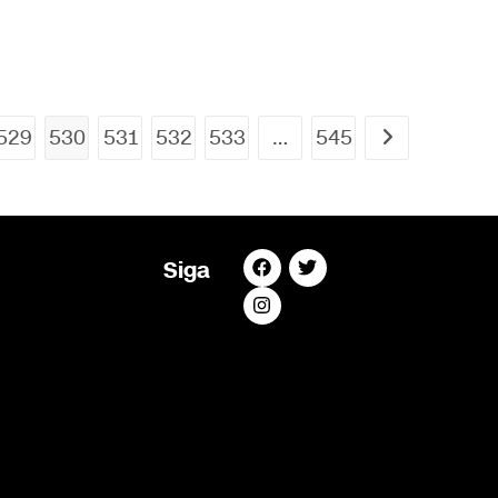
529
530
531
532
533
…
545
Siga