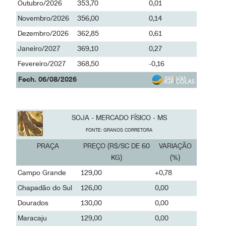
Setembro/2026
348,65
0,09
Outubro/2026
353,70
0,01
Novembro/2026
356,00
0,14
Dezembro/2026
362,85
0,61
Janeiro/2027
369,10
0,27
Fevereiro/2027
368,50
-0,16
Fech. 06/08/2026
SOJA - MERCADO FÍSICO - MS
FONTE: GRANOS CORRETORA
PRAÇA
PREÇO (R$/SC DE 60
VARIAÇÃO
KG)
(%)
Campo Grande
129,00
+0,78
Chapadão do Sul
126,00
0,00
Dourados
130,00
0,00