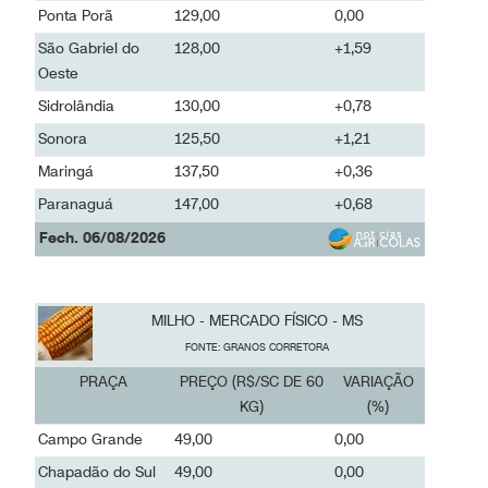
Maracaju
129,00
0,00
Ponta Porã
129,00
0,00
São Gabriel do
128,00
+1,59
Oeste
Sidrolândia
130,00
+0,78
Sonora
125,50
+1,21
Maringá
137,50
+0,36
Paranaguá
147,00
+0,68
Fech. 06/08/2026
MILHO - MERCADO FÍSICO - MS
FONTE: GRANOS CORRETORA
PRAÇA
PREÇO (R$/SC DE 60
VARIAÇÃO
KG)
(%)
Campo Grande
49,00
0,00