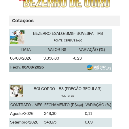
Cotações
BEZERRO ESALQ/BM&F BOVESPA - MS
FONTE: CEPEA/ESALQ
DATA
VALOR R$
VARIAÇÃO (%)
06/08/2026
3.356,80
-0,23
Fech. 06/08/2026
BOI GORDO - B3 (PREGÃO REGULAR)
FONTE: B3
CONTRATO - MÊS
FECHAMENTO (R$/@)
VARIAÇÃO (%)
Agosto/2026
348,30
0,11